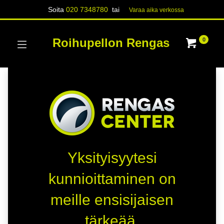
Soita
020 7348780
tai
Varaa aika verk​​​​ossa
Roihupellon Rengas
0
Yksityisyytesi
kunnioittaminen on
meille ensisijaisen
tärkeää.