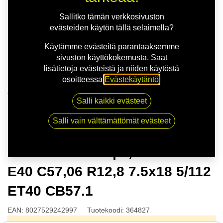
Sallitko tämän verkkosivuston
evästeiden käytön tällä selaimella?
Käytämme evästeitä parantaaksemme
sivuston käyttökokemusta. Saat
lisätietoja evästeistä ja niiden käytöstä
osoitteessa
Evästekäytäntö
.
Kauppa
Salli kaikki evästeet
MSW 80 G.BLK | 7,5X18 5-112 E40 C57,06 R12,8
7.5x18 5/112 ET40 CB57.1
Salli vain välttämättömät evästeet
MSW 80 G.BLK | 7,5X18 5-112
E40 C57,06 R12,8 7.5x18 5/112
ET40 CB57.1
EAN:
8027529242997
Tuotekoodi:
364827