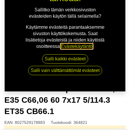
Sallitko tämän verkkosivuston
evästeiden käytön tällä selaimella?
Käytämme evästeitä parantaaksemme
sivuston käyttökokemusta. Saat
lisätietoja evästeistä ja niiden käytöstä
osoitteessa
Evästekäytäntö
.
Kauppa
Salli kaikki evästeet
MSW 80 G.BLK | 7X17 5-114,3 E35 C66,06 60 7x17
5/114.3 ET35 CB66.1
Salli vain välttämättömät evästeet
MSW 80 G.BLK | 7X17 5-114,3
E35 C66,06 60 7x17 5/114.3
ET35 CB66.1
EAN:
8027529178883
Tuotekoodi:
364821