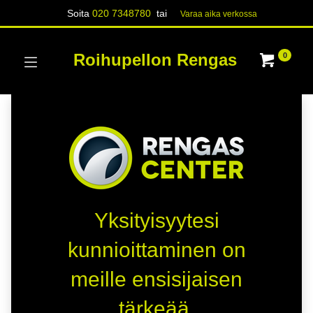
Soita
020 7348780
tai
Varaa aika verk​​​​ossa
Roihupellon Rengas
0
Yksityisyytesi
kunnioittaminen on
meille ensisijaisen
tärkeää.