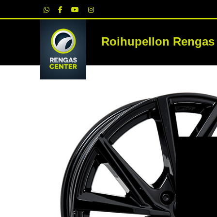
|
Roihupellon Rengas
RE