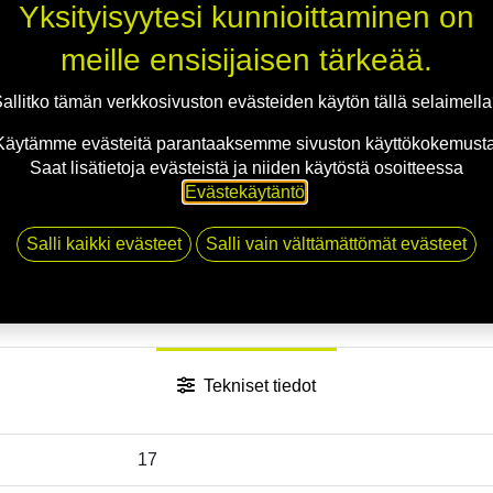
Jaa
Yksityisyytesi kunnioittaminen on
Toimitusehdot
meille ensisijaisen tärkeää.
allitko tämän verkkosivuston evästeiden käytön tällä selaimell
Käytämme evästeitä parantaaksemme sivuston käyttökokemusta
Saat lisätietoja evästeistä ja niiden käytöstä osoitteessa
Evästekäytäntö
.
Salli kaikki evästeet
Salli vain välttämättömät evästeet
Tekniset tiedot
17