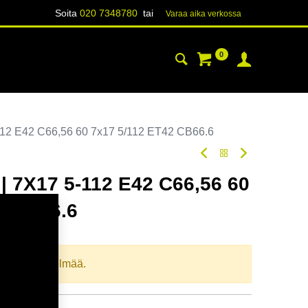
Soita
020 7348780
tai
Varaa aika verk​​​​ossa
0
YHTEYSTIEDOT
TIETOA
12 E42 C66,56 60 7x17 5/112 ET42 CB66.6
 7X17 5-112 E42 C66,56 60
2 CB66.6
oodi:
364817
llista yhdistelmää.