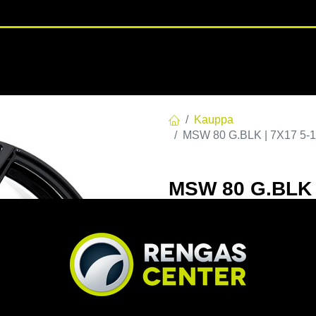
RENGASHOTELLI
NKAAT
VANTEET
PALVELUT
TUOTE
Kauppa
MSW 80 G.BLK | 7X17 5-1
MSW 80 G.BLK |
7x17 5/112 ET4
EAN:
8027529178845
Tuotek
Tällä tuotteella ei ole kelvo