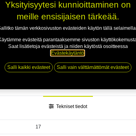
Jaa
Yksityisyytesi kunnioittaminen on
Toimitusehdot
meille ensisijaisen tärkeää.
allitko tämän verkkosivuston evästeiden käytön tällä selaimell
Käytämme evästeitä parantaaksemme sivuston käyttökokemusta
Saat lisätietoja evästeistä ja niiden käytöstä osoitteessa
Evästekäytäntö
.
Salli kaikki evästeet
Salli vain välttämättömät evästeet
Tekniset tiedot
17