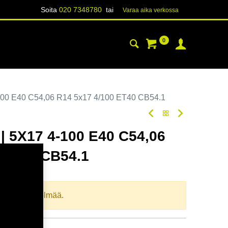
Soita
020 7348780
tai
Varaa aika verk​​​​ossa
0
YHTEYSTIEDOT
TIETOA
00 E40 C54,06 R14 5x17 4/100 ET40 CB54.1
 5X17 4-100 E40 C54,06
 ET40 CB54.1
oodi:
364804
llista yhdistelmää.