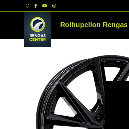
|
Roihupellon Rengas
RE