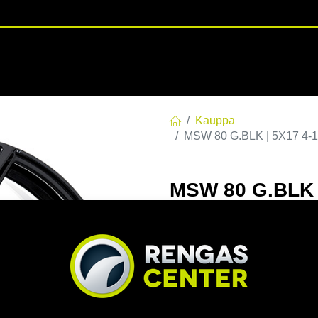
RENGASHOTELLI
NKAAT
VANTEET
PALVELUT
TUOTE
Kauppa
MSW 80 G.BLK | 5X17 4-1
MSW 80 G.BLK |
R14 5x17 4/100
EAN:
8027529188707
Tuotek
Tällä tuotteella ei ole kelvo