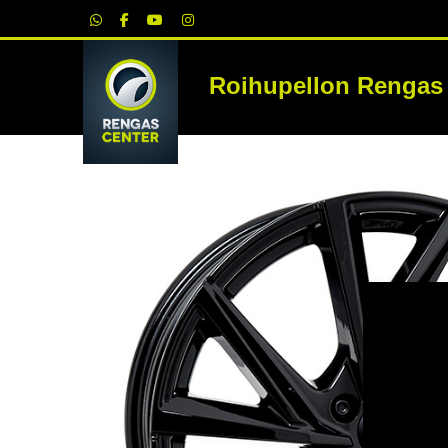
|
Roihupellon Rengas
RE