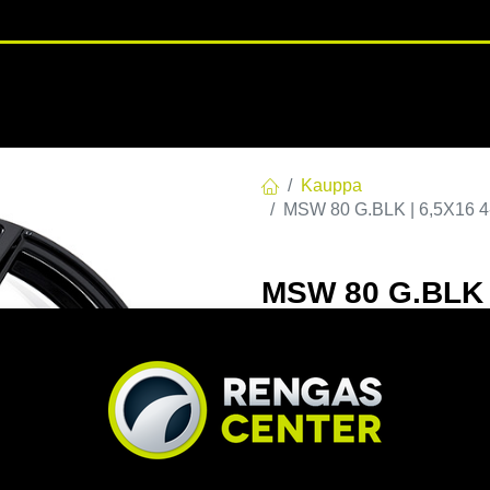
RENGASHOTELLI
NKAAT
VANTEET
PALVELUT
TUOTE
Kauppa
MSW 80 G.BLK | 6,5X16 4
MSW 80 G.BLK |
60 6.5x16 4/10
EAN:
8027529179156
Tuotek
Tällä tuotteella ei ole kelvo