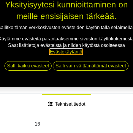
Jaa
Yksityisyytesi kunnioittaminen on
Toimitusehdot
meille ensisijaisen tärkeää.
allitko tämän verkkosivuston evästeiden käytön tällä selaimell
Käytämme evästeitä parantaaksemme sivuston käyttökokemusta
Saat lisätietoja evästeistä ja niiden käytöstä osoitteessa
Evästekäytäntö
.
Salli kaikki evästeet
Salli vain välttämättömät evästeet
Tekniset tiedot
16