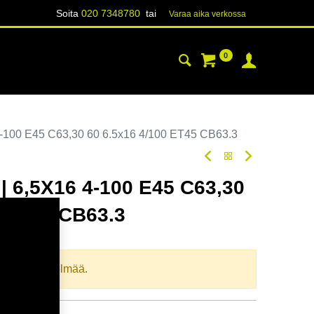
Soita
020 7348780
tai
Varaa aika verk​​​​ossa
0
YHTEYSTIEDOT
TIETOA
-100 E45 C63,30 60 6.5x16 4/100 ET45 CB63.3
 6,5X16 4-100 E45 C63,30
0 ET45 CB63.3
oodi:
364794
llista yhdistelmää.