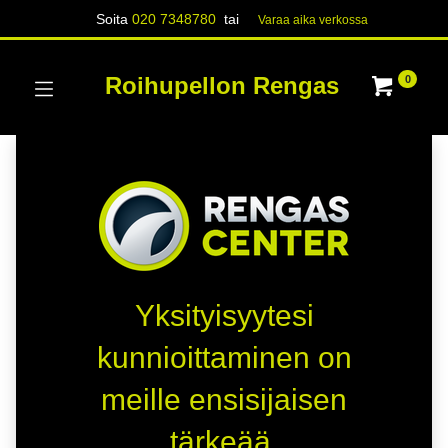
Soita
020 7348780
tai
Varaa aika verk​​​​ossa
Roihupellon Rengas
0
Yksityisyytesi
kunnioittaminen on
meille ensisijaisen
tärkeää.