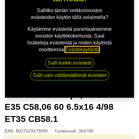
Sallitko tämän verkkosivuston
evästeiden käytön tällä selaimella?
Käytämme evästeitä parantaaksemme
sivuston käyttökokemusta. Saat
lisätietoja evästeistä ja niiden käytöstä
osoitteessa
Evästekäytäntö
.
Kauppa
Salli kaikki evästeet
MSW 80 G.BLK | 6,5X16 4-98 E35 C58,06 60 6.5x16
4/98 ET35 CB58.1
Salli vain välttämättömät evästeet
MSW 80 G.BLK | 6,5X16 4-98
E35 C58,06 60 6.5x16 4/98
ET35 CB58.1
EAN:
8027529179095
Tuotekoodi:
364788