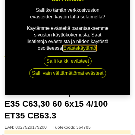
Sallitko tämän verkkosivuston
evästeiden käytön tällä selaimella?
Käytämme evästeitä parantaaksemme
sivuston käyttökokemusta. Saat
lisätietoja evästeistä ja niiden käytöstä
osoitteessa
Evästekäytäntö
.
Kauppa
Salli kaikki evästeet
MSW 80 G.BLK | 6X15 4-100 E35 C63,30 60 6x15
4/100 ET35 CB63.3
Salli vain välttämättömät evästeet
MSW 80 G.BLK | 6X15 4-100
E35 C63,30 60 6x15 4/100
ET35 CB63.3
EAN:
8027529179200
Tuotekoodi:
364785