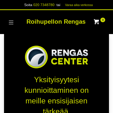
Soita
020 7348780
tai
Varaa aika verk​​​​ossa
Roihupellon Rengas
0
Yksityisyytesi
kunnioittaminen on
meille ensisijaisen
tärkeää.