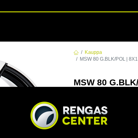
RENGASHOTELLI
NKAAT
VANTEET
PALVELUT
TUOTE
Kauppa
MSW 80 G.BLK/POL | 8X18
MSW 80 G.BLK/
C66,56 60 8x18
EAN:
8027529179897
Tuotek
Tällä tuotteella ei ole kelvo