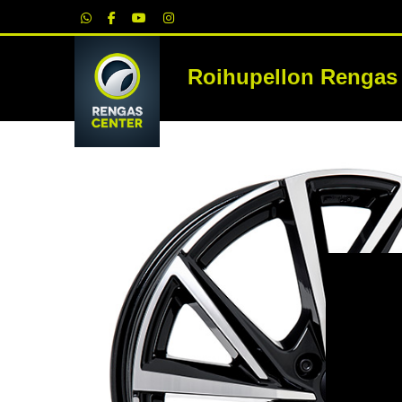
|
Roihupellon Rengas
RE