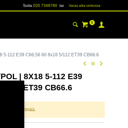
Soita
020 7348780
tai
Varaa aika verk​​​​ossa
0
YHTEYSTIEDOT
TIETOA
 5-112 E39 C66,56 60 8x18 5/112 ET39 CB66.6
POL | 8X18 5-112 E39
 5/112 ET39 CB66.6
oodi:
364763
llista yhdistelmää.