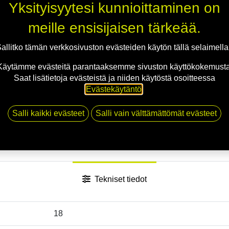
Jaa
Yksityisyytesi kunnioittaminen on
Toimitusehdot
meille ensisijaisen tärkeää.
allitko tämän verkkosivuston evästeiden käytön tällä selaimell
Käytämme evästeitä parantaaksemme sivuston käyttökokemusta
Saat lisätietoja evästeistä ja niiden käytöstä osoitteessa
Evästekäytäntö
.
Salli kaikki evästeet
Salli vain välttämättömät evästeet
Tekniset tiedot
18