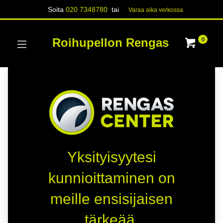
Soita
020 7348780
tai
Varaa aika verk​​​​ossa
Roihupellon Rengas
0
Yksityisyytesi
kunnioittaminen on
meille ensisijaisen
tärkeää.