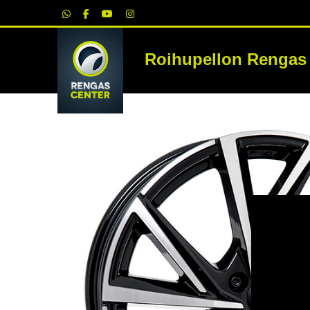
|
Roihupellon Rengas
RE