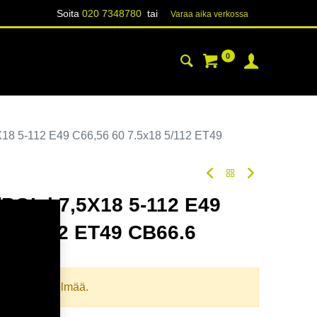
Soita
020 7348780
tai
Varaa aika verk​​​​ossa
0
YHTEYSTIEDOT
TIETOA
18 5-112 E49 C66,56 60 7.5x18 5/112 ET49
OL | 7,5X18 5-112 E49
18 5/112 ET49 CB66.6
oodi:
364755
llista yhdistelmää.