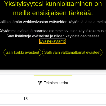
Yksityisyytesi kunnioittaminen on
Jaa
meille ensisijaisen tärkeää.
Toimitusehdot
allitko tämän verkkosivuston evästeiden käytön tällä selaimell
Käytämme evästeitä parantaaksemme sivuston käyttökokemusta
Saat lisätietoja evästeistä ja niiden käytöstä osoitteessa
Evästekäytäntö
.
Salli kaikki evästeet
Salli vain välttämättömät evästeet
Tekniset tiedot
18