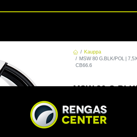
RENGASHOTELLI
NKAAT
VANTEET
PALVELUT
TUOTE
Kauppa
MSW 80 G.BLK/POL | 7,5X
CB66.6
MSW 80 G.BLK/P
C66,56 60 7.5x
EAN:
8027529179828
Tuotek
Tällä tuotteella ei ole kelvo