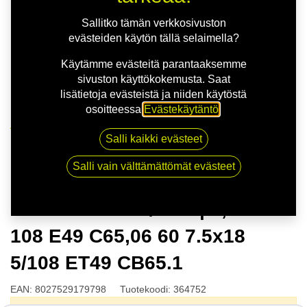
Sallitko tämän verkkosivuston
evästeiden käytön tällä selaimella?
Käytämme evästeitä parantaaksemme
sivuston käyttökokemusta. Saat
lisätietoja evästeistä ja niiden käytöstä
osoitteessa
Evästekäytäntö
.
Kauppa
Salli kaikki evästeet
MSW 80 G.BLK/POL | 7,5X18 5-108 E49 C65,06 60
7.5x18 5/108 ET49 CB65.1
Salli vain välttämättömät evästeet
MSW 80 G.BLK/POL | 7,5X18 5-
108 E49 C65,06 60 7.5x18
5/108 ET49 CB65.1
EAN:
8027529179798
Tuotekoodi:
364752