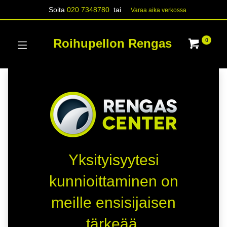
Soita
020 7348780
tai
Varaa aika verk​​​​ossa
Roihupellon Rengas
0
Yksityisyytesi
kunnioittaminen on
meille ensisijaisen
tärkeää.