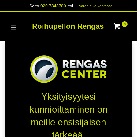
Soita
020 7348780
tai
Varaa aika verk​​​​ossa
Roihupellon Rengas
0
Yksityisyytesi
kunnioittaminen on
meille ensisijaisen
tärkeää.