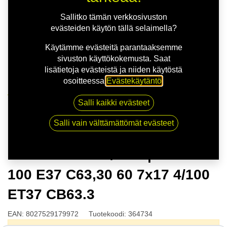
Sallitko tämän verkkosivuston
evästeiden käytön tällä selaimella?
Käytämme evästeitä parantaaksemme
sivuston käyttökokemusta. Saat
lisätietoja evästeistä ja niiden käytöstä
osoitteessa
Evästekäytäntö
.
Kauppa
Salli kaikki evästeet
MSW 80 G.BLK/POL | 7X17 4-100 E37 C63,30 60 7x17
4/100 ET37 CB63.3
Salli vain välttämättömät evästeet
MSW 80 G.BLK/POL | 7X17 4-
100 E37 C63,30 60 7x17 4/100
ET37 CB63.3
EAN:
8027529179972
Tuotekoodi:
364734