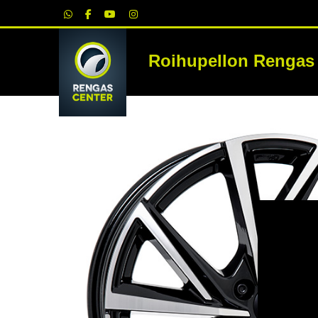
|
Roihupellon Rengas
RE