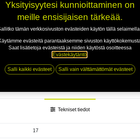
Jaa
Yksityisyytesi kunnioittaminen on
Toimitusehdot
meille ensisijaisen tärkeää.
allitko tämän verkkosivuston evästeiden käytön tällä selaimell
Käytämme evästeitä parantaaksemme sivuston käyttökokemusta
Saat lisätietoja evästeistä ja niiden käytöstä osoitteessa
Evästekäytäntö
.
Salli kaikki evästeet
Salli vain välttämättömät evästeet
Tekniset tiedot
17