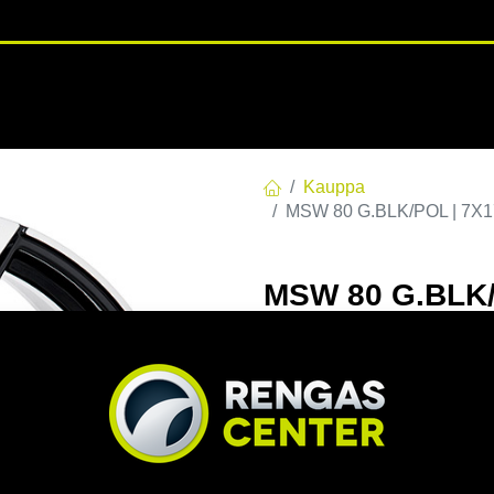
RENGASHOTELLI
NKAAT
VANTEET
PALVELUT
TUOTE
Kauppa
MSW 80 G.BLK/POL | 7X17
MSW 80 G.BLK/
C65,06 60 7x17
EAN:
8027529179941
Tuotek
Tällä tuotteella ei ole kelvo