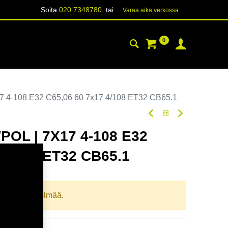
Soita
020 7348780
tai
Varaa aika verk​​​​ossa
0
YHTEYSTIEDOT
TIETOA
 4-108 E32 C65,06 60 7x17 4/108 ET32 CB65.1
POL | 7X17 4-108 E32
 4/108 ET32 CB65.1
oodi:
364731
llista yhdistelmää.