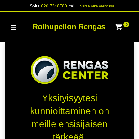
Soita
020 7348780
tai
Varaa aika verk​​​​ossa
Roihupellon Rengas
0
Yksityisyytesi
kunnioittaminen on
meille ensisijaisen
tärkeää.