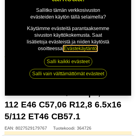
Sallitko tämän verkkosivuston
evästeiden käytön tällä selaimella?
Käytämme evästeitä parantaaksemme
sivuston käyttökokemusta. Saat
lisätietoja evästeistä ja niiden käytöstä
osoitteessa
Evästekäytäntö
.
Kauppa
Salli kaikki evästeet
MSW 80 G.BLK/POL | 6,5X16 5-112 E46 C57,06 R12,8
6.5x16 5/112 ET46 CB57.1
Salli vain välttämättömät evästeet
MSW 80 G.BLK/POL | 6,5X16 5-
112 E46 C57,06 R12,8 6.5x16
5/112 ET46 CB57.1
EAN:
8027529179767
Tuotekoodi:
364726