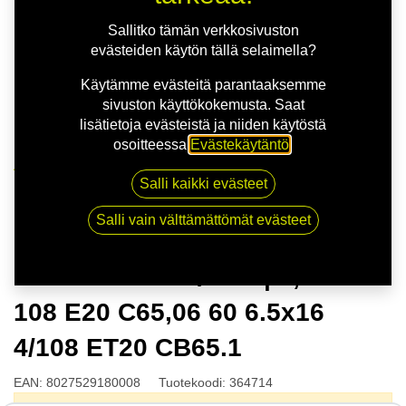
Sallitko tämän verkkosivuston
evästeiden käytön tällä selaimella?
Käytämme evästeitä parantaaksemme
sivuston käyttökokemusta. Saat
lisätietoja evästeistä ja niiden käytöstä
osoitteessa
Evästekäytäntö
.
Kauppa
Salli kaikki evästeet
MSW 80 G.BLK/POL | 6,5X16 4-108 E20 C65,06 60
6.5x16 4/108 ET20 CB65.1
Salli vain välttämättömät evästeet
MSW 80 G.BLK/POL | 6,5X16 4-
108 E20 C65,06 60 6.5x16
4/108 ET20 CB65.1
EAN:
8027529180008
Tuotekoodi:
364714