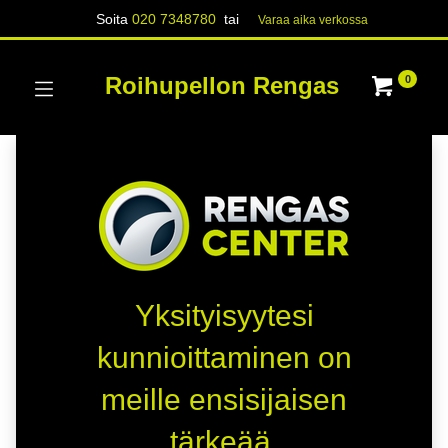
Soita
020 7348780
tai
Varaa aika verk​​​​ossa
Roihupellon Rengas
0
Yksityisyytesi
kunnioittaminen on
meille ensisijaisen
tärkeää.