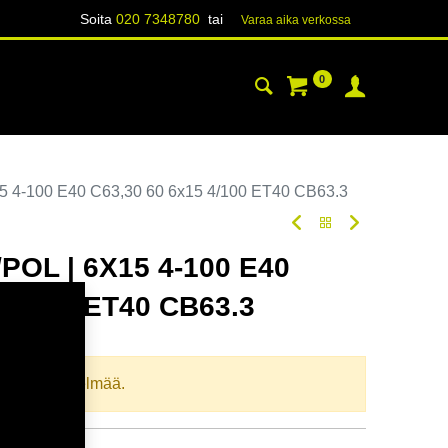
Soita
020 7348780
tai
Varaa aika verk​​​​ossa
0
YHTEYSTIEDOT
TIETOA
 4-100 E40 C63,30 60 6x15 4/100 ET40 CB63.3
POL | 6X15 4-100 E40
 4/100 ET40 CB63.3
odi:
364711
llista yhdistelmää.