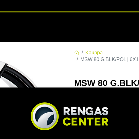
RENGASHOTELLI
NKAAT
VANTEET
PALVELUT
TUOTE
Kauppa
MSW 80 G.BLK/POL | 6X15
MSW 80 G.BLK/
C63,30 60 6x15
EAN:
8027529180114
Tuoteko
Tällä tuotteella ei ole kelvo