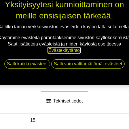
Jaa
Yksityisyytesi kunnioittaminen on
Toimitusehdot
meille ensisijaisen tärkeää.
allitko tämän verkkosivuston evästeiden käytön tällä selaimell
Käytämme evästeitä parantaaksemme sivuston käyttökokemusta
Saat lisätietoja evästeistä ja niiden käytöstä osoitteessa
Evästekäytäntö
.
Salli kaikki evästeet
Salli vain välttämättömät evästeet
Tekniset tiedot
15