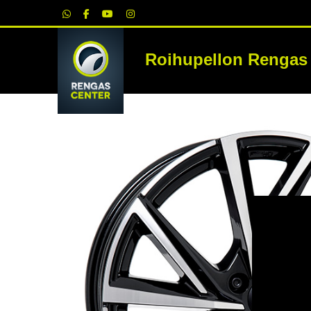
|
Roihupellon Rengas
RE