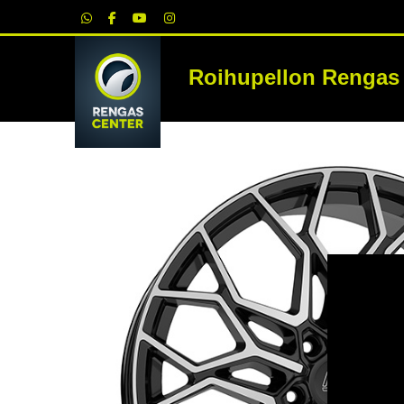
|
Roihupellon Rengas
RE