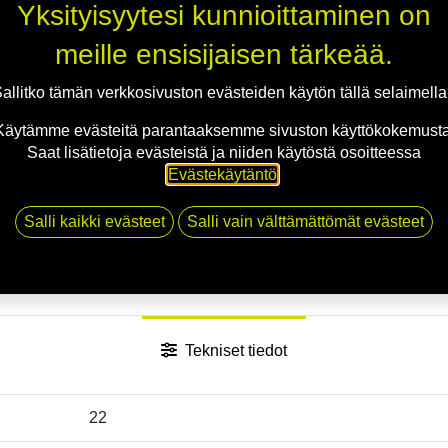
Yksityisyytesi kunnioittaminen on
Jaa
meille ensisijaisen tärkeää.
Toimitusehdot
allitko tämän verkkosivuston evästeiden käytön tällä selaimell
Käytämme evästeitä parantaaksemme sivuston käyttökokemusta
Saat lisätietoja evästeistä ja niiden käytöstä osoitteessa
Evästekäytäntö
.
Salli kaikki evästeet
Salli vain välttämättömät evästeet
Tekniset tiedot
22