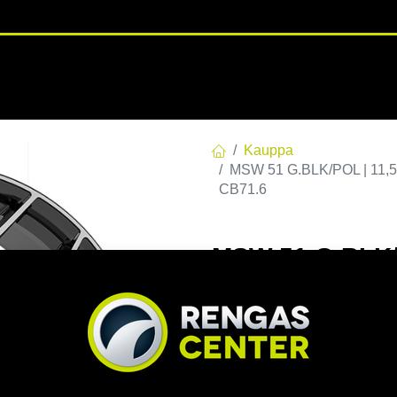
RENGASHOTELLI
NKAAT
VANTEET
PALVELUT
TUOTE
Kauppa
MSW 51 G.BLK/POL | 11,5
CB71.6
MSW 51 G.BLK/P
C71,56 R14 11.
EAN:
8027529212808
Tuotek
Tällä tuotteella ei ole kelvo