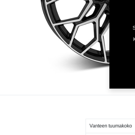
S
Vanteen tuumakoko