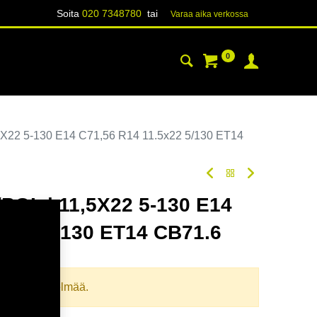
Soita
020 7348780
tai
Varaa aika verk​​​​ossa
0
YHTEYSTIEDOT
TIETOA
X22 5-130 E14 C71,56 R14 11.5x22 5/130 ET14
OL | 11,5X22 5-130 E14
5x22 5/130 ET14 CB71.6
oodi:
357257
llista yhdistelmää.