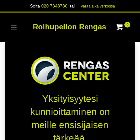
Soita
020 7348780
tai
Varaa aika verk​​​​ossa
Roihupellon Rengas
0
Yksityisyytesi
kunnioittaminen on
meille ensisijaisen
tärkeää.