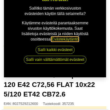
Sallitko tämän verkkosivuston
evästeiden käytön tällä selaimella?
Käytämme evästeitä parantaaksemme
sivuston käyttökokemusta. Saat
lisätietoja evästeistä ja niiden käytöstä
osoitteessa
Evästekäytäntö
.
Kauppa
Salli kaikki evästeet
MSW 51 G.BLK/POL | 10X22 5-120 E42 C72,56 FLAT
10x22 5/120 ET42 CB72.6
Salli vain välttämättömät evästeet
MSW 51 G.BLK/POL | 10X22 5-
120 E42 C72,56 FLAT 10x22
5/120 ET42 CB72.6
EAN:
8027529212600
Tuotekoodi:
357235