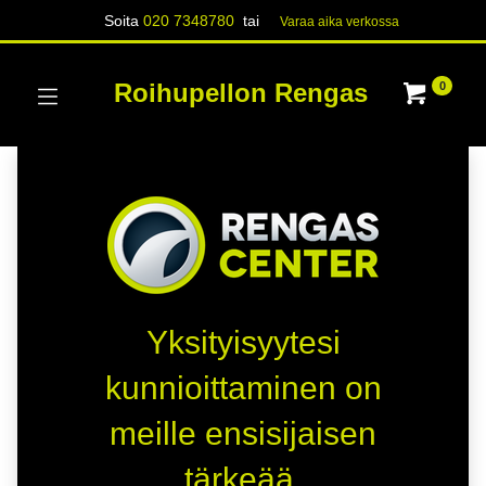
Soita
020 7348780
tai
Varaa aika verk​​​​ossa
Roihupellon Rengas
0
Yksityisyytesi
kunnioittaminen on
meille ensisijaisen
tärkeää.