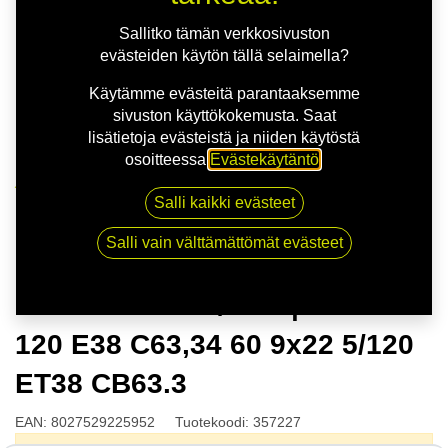
Sallitko tämän verkkosivuston
evästeiden käytön tällä selaimella?
Käytämme evästeitä parantaaksemme
sivuston käyttökokemusta. Saat
lisätietoja evästeistä ja niiden käytöstä
osoitteessa
Evästekäytäntö
.
Kauppa
Salli kaikki evästeet
MSW 51 G.BLK/POL | 9X22 5-120 E38 C63,34 60 9x22
5/120 ET38 CB63.3
Salli vain välttämättömät evästeet
MSW 51 G.BLK/POL | 9X22 5-
120 E38 C63,34 60 9x22 5/120
ET38 CB63.3
EAN:
8027529225952
Tuotekoodi:
357227