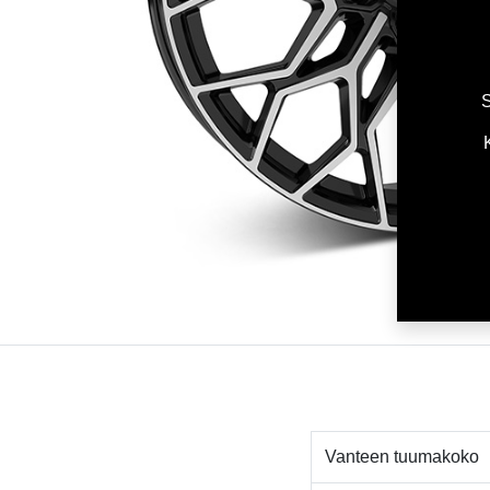
S
Vanteen tuumakoko