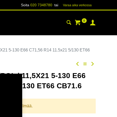
Soita
020 7348780
tai
Varaa aika verk​​​​ossa
0
YHTEYSTIEDOT
TIETOA
X21 5-130 E66 C71,56 R14 11.5x21 5/130 ET66
OL | 11,5X21 5-130 E66
5x21 5/130 ET66 CB71.6
oodi:
357224
llista yhdistelmää.