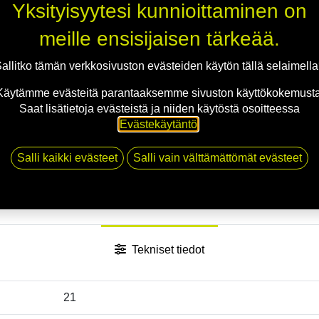
Yksityisyytesi kunnioittaminen on
Jaa
meille ensisijaisen tärkeää.
Toimitusehdot
allitko tämän verkkosivuston evästeiden käytön tällä selaimell
Käytämme evästeitä parantaaksemme sivuston käyttökokemusta
Saat lisätietoja evästeistä ja niiden käytöstä osoitteessa
Evästekäytäntö
.
Salli kaikki evästeet
Salli vain välttämättömät evästeet
Tekniset tiedot
21