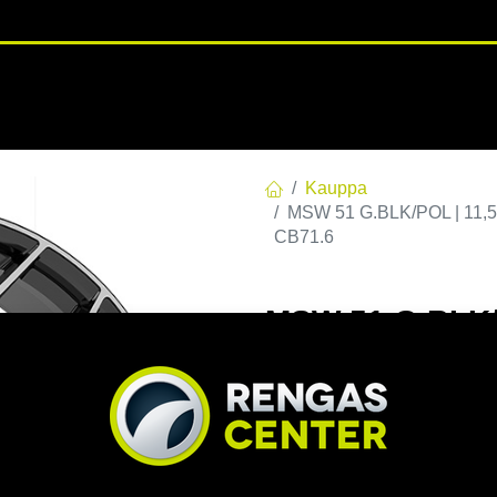
RENGASHOTELLI
NKAAT
VANTEET
PALVELUT
TUOTE
Kauppa
MSW 51 G.BLK/POL | 11,5
CB71.6
MSW 51 G.BLK/P
C71,56 R14 11.
EAN:
8027529213980
Tuotek
Tällä tuotteella ei ole kelvo