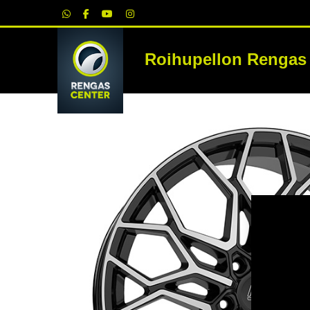
|
Roihupellon Rengas
RE