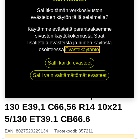
Sallitko tämän verkkosivuston
evästeiden käytön tällä selaimella?
Käytämme evästeitä parantaaksemme
sivuston käyttökokemusta. Saat
lisätietoja evästeistä ja niiden käytöstä
osoitteessa
Evästekäytäntö
.
Kauppa
Salli kaikki evästeet
MSW 51 G.BLK/POL | 10X21 5-130 E39,1 C66,56 R14
10x21 5/130 ET39.1 CB66.6
Salli vain välttämättömät evästeet
MSW 51 G.BLK/POL | 10X21 5-
130 E39,1 C66,56 R14 10x21
5/130 ET39.1 CB66.6
EAN:
8027529229134
Tuotekoodi:
357211