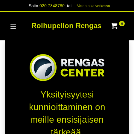
Soita
020 7348780
tai
Varaa aika verk​​​​ossa
Roihupellon Rengas
0
Yksityisyytesi
kunnioittaminen on
meille ensisijaisen
tärkeää.