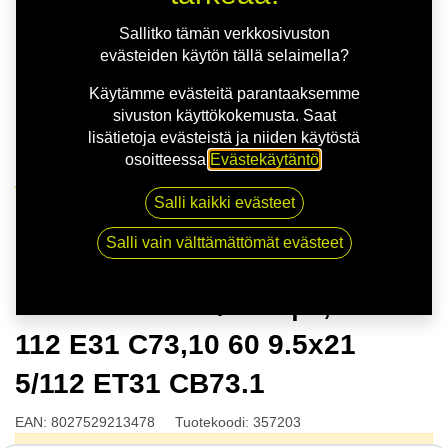
Sallitko tämän verkkosivuston
evästeiden käytön tällä selaimella?
Käytämme evästeitä parantaaksemme
sivuston käyttökokemusta. Saat
lisätietoja evästeistä ja niiden käytöstä
osoitteessa
Evästekäytäntö
.
Kauppa
Salli kaikki evästeet
MSW 51 G.BLK/POL | 9,5X21 5-112 E31 C73,10 60
9.5x21 5/112 ET31 CB73.1
Salli vain välttämättömät evästeet
MSW 51 G.BLK/POL | 9,5X21 5-
112 E31 C73,10 60 9.5x21
5/112 ET31 CB73.1
EAN:
8027529213478
Tuotekoodi:
357203