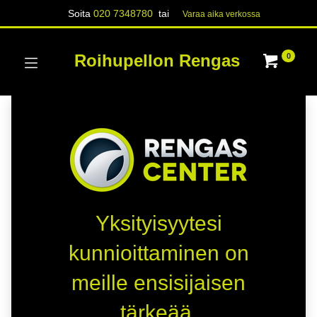
Soita
020 7348780
tai
Varaa aika verk​​​​ossa
Roihupellon Rengas
0
Yksityisyytesi
kunnioittaminen on
meille ensisijaisen
tärkeää.