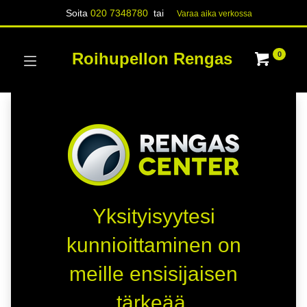
Soita
020 7348780
tai
Varaa aika verk​​​​ossa
Roihupellon Rengas
0
Yksityisyytesi
kunnioittaminen on
meille ensisijaisen
tärkeää.