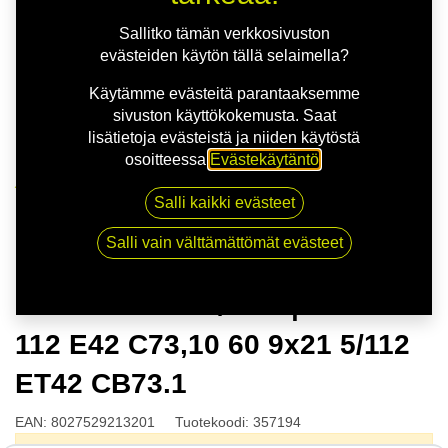
Sallitko tämän verkkosivuston
evästeiden käytön tällä selaimella?
Käytämme evästeitä parantaaksemme
sivuston käyttökokemusta. Saat
lisätietoja evästeistä ja niiden käytöstä
osoitteessa
Evästekäytäntö
.
Kauppa
Salli kaikki evästeet
MSW 51 G.BLK/POL | 9X21 5-112 E42 C73,10 60 9x21
5/112 ET42 CB73.1
Salli vain välttämättömät evästeet
MSW 51 G.BLK/POL | 9X21 5-
112 E42 C73,10 60 9x21 5/112
ET42 CB73.1
EAN:
8027529213201
Tuotekoodi:
357194