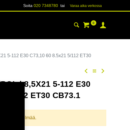
Soita
020 7348780
tai
Varaa aika verk​​​​ossa
0
YHTEYSTIEDOT
TIETOA
21 5-112 E30 C73,10 60 8.5x21 5/112 ET30
OL | 8,5X21 5-112 E30
21 5/112 ET30 CB73.1
oodi:
357181
llista yhdistelmää.