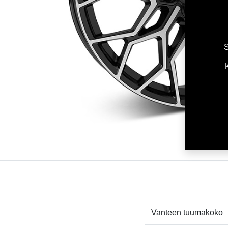
S
Vanteen tuumakoko