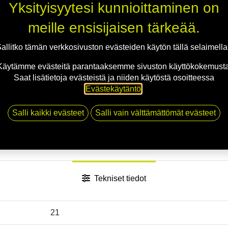
Yksityisyytesi kunnioittaminen on
Jaa
meille ensisijaisen tärkeää.
Toimitusehdot
allitko tämän verkkosivuston evästeiden käytön tällä selaimell
Käytämme evästeitä parantaaksemme sivuston käyttökokemusta
Saat lisätietoja evästeistä ja niiden käytöstä osoitteessa
Evästekäytäntö
.
Salli kaikki evästeet
Salli vain välttämättömät evästeet
Tekniset tiedot
21