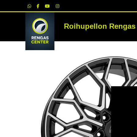
|
Roihupellon Rengas
RE