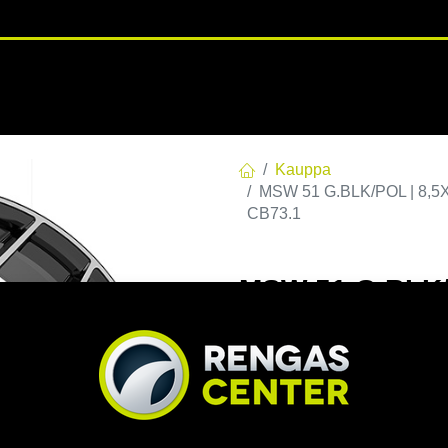
RENGASHOTELLI
NKAAT
VANTEET
PALVELUT
TUOTE
Kauppa
MSW 51 G.BLK/POL | 8,5X
CB73.1
MSW 51 G.BLK/P
C73,10 60 8.5x
EAN:
8027529212938
Tuotek
Tällä tuotteella ei ole kelvo