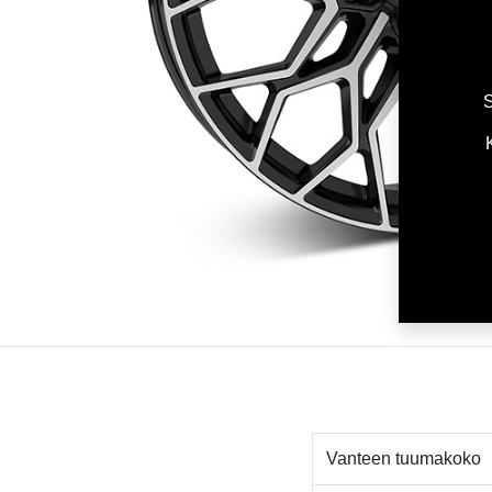
S
Vanteen tuumakoko