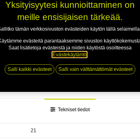
Yksityisyytesi kunnioittaminen on
Jaa
meille ensisijaisen tärkeää.
Toimitusehdot
allitko tämän verkkosivuston evästeiden käytön tällä selaimell
Käytämme evästeitä parantaaksemme sivuston käyttökokemusta
Saat lisätietoja evästeistä ja niiden käytöstä osoitteessa
Evästekäytäntö
.
Salli kaikki evästeet
Salli vain välttämättömät evästeet
Tekniset tiedot
21