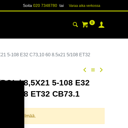
Soita
020 7348780
tai
Varaa aika verk​​​​ossa
0
YHTEYSTIEDOT
TIETOA
21 5-108 E32 C73,10 60 8.5x21 5/108 ET32
POL | 8,5X21 5-108 E32
21 5/108 ET32 CB73.1
oodi:
357178
llista yhdistelmää.