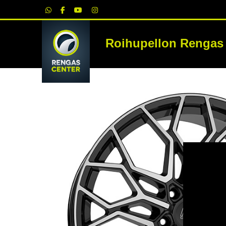
|
Roihupellon Rengas
RE