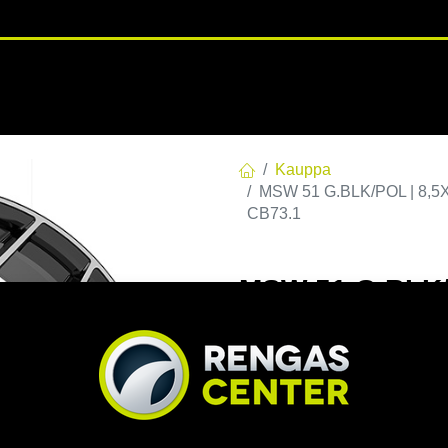
RENGASHOTELLI
NKAAT
VANTEET
PALVELUT
TUOTE
Kauppa
MSW 51 G.BLK/POL | 8,5X
CB73.1
MSW 51 G.BLK/
C73,10 60 8.5x
EAN:
8027529212846
Tuotek
Tällä tuotteella ei ole kelvo