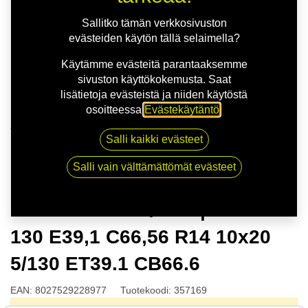
Sallitko tämän verkkosivuston
evästeiden käytön tällä selaimella?
Käytämme evästeitä parantaaksemme
sivuston käyttökokemusta. Saat
lisätietoja evästeistä ja niiden käytöstä
osoitteessa
Evästekäytäntö
.
Kauppa
Salli kaikki evästeet
MSW 51 G.BLK/POL | 10X20 5-130 E39,1 C66,56 R14
10x20 5/130 ET39.1 CB66.6
Salli vain välttämättömät evästeet
MSW 51 G.BLK/POL | 10X20 5-
130 E39,1 C66,56 R14 10x20
5/130 ET39.1 CB66.6
EAN:
8027529228977
Tuotekoodi:
357169