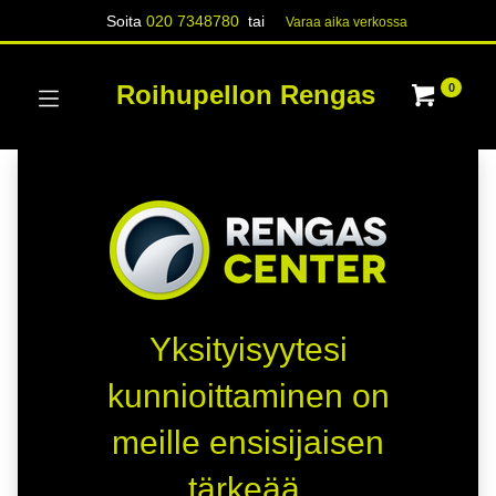
Soita
020 7348780
tai
Varaa aika verk​​​​ossa
Roihupellon Rengas
0
Yksityisyytesi
kunnioittaminen on
meille ensisijaisen
tärkeää.