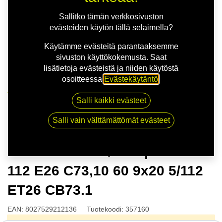
Sallitko tämän verkkosivuston
evästeiden käytön tällä selaimella?
Käytämme evästeitä parantaaksemme
sivuston käyttökokemusta. Saat
lisätietoja evästeistä ja niiden käytöstä
osoitteessa
Evästekäytäntö
.
Kauppa
Salli kaikki evästeet
MSW 51 G.BLK/POL | 9X20 5-112 E26 C73,10 60 9x20
5/112 ET26 CB73.1
Salli vain välttämättömät evästeet
MSW 51 G.BLK/POL | 9X20 5-
112 E26 C73,10 60 9x20 5/112
ET26 CB73.1
EAN:
8027529212136
Tuotekoodi:
357160