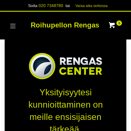
Soita
020 7348780
tai
Varaa aika verk​​​​ossa
Roihupellon Rengas
0
Yksityisyytesi
kunnioittaminen on
meille ensisijaisen
tärkeää.