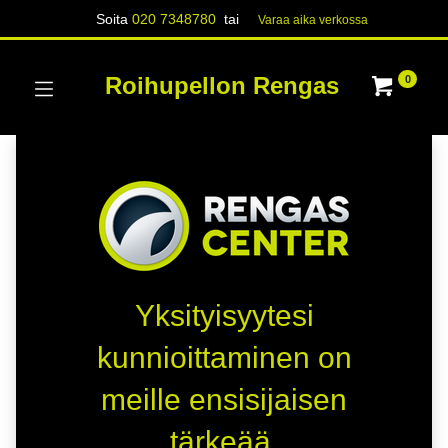
Soita
020 7348780
tai
Varaa aika verk​​​​ossa
Roihupellon Rengas
0
Yksityisyytesi
kunnioittaminen on
meille ensisijaisen
tärkeää.