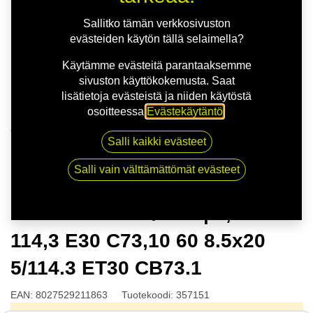
Sallitko tämän verkkosivuston
evästeiden käytön tällä selaimella?
Käytämme evästeitä parantaaksemme
sivuston käyttökokemusta. Saat
lisätietoja evästeistä ja niiden käytöstä
osoitteessa
Evästekäytäntö
.
Kauppa
Salli kaikki evästeet
MSW 51 G.BLK/POL | 8,5X20 5-114,3 E30 C73,10 60
8.5x20 5/114.3 ET30 CB73.1
Salli vain välttämättömät evästeet
MSW 51 G.BLK/POL | 8,5X20 5-
114,3 E30 C73,10 60 8.5x20
5/114.3 ET30 CB73.1
EAN:
8027529211863
Tuotekoodi:
357151