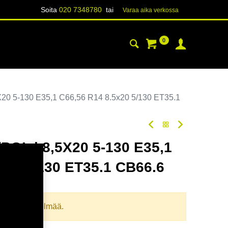
Soita
020 7348780
tai
Varaa aika verk​​​​ossa
0
YHTEYSTIEDOT
TIETOA
20 5-130 E35,1 C66,56 R14 8.5x20 5/130 ET35.1
OL | 8,5X20 5-130 E35,1
x20 5/130 ET35.1 CB66.6
oodi:
357144
llista yhdistelmää.