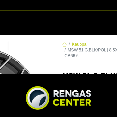
RENGASHOTELLI
NKAAT
VANTEET
PALVELUT
TUOTE
Kauppa
MSW 51 G.BLK/POL | 8,5X
CB66.6
MSW 51 G.BLK/P
C66,56 R14 8.5
EAN:
8027529228892
Tuotek
Tällä tuotteella ei ole kelvo