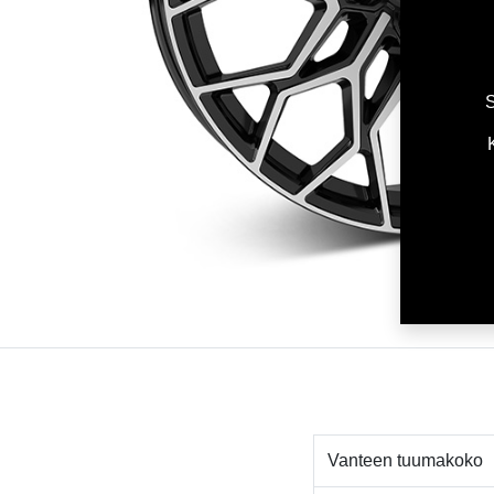
S
Vanteen tuumakoko