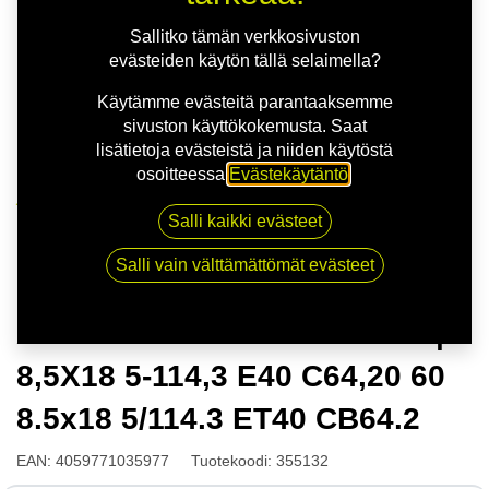
Sallitko tämän verkkosivuston
evästeiden käytön tällä selaimella?
Käytämme evästeitä parantaaksemme
sivuston käyttökokemusta. Saat
lisätietoja evästeistä ja niiden käytöstä
osoitteessa
Evästekäytäntö
.
Kauppa
Salli kaikki evästeet
ATS COMPETITION 2 G.BLK | 8,5X18 5-114,3 E40
C64,20 60 8.5x18 5/114.3 ET40 CB64.2
Salli vain välttämättömät evästeet
ATS COMPETITION 2 G.BLK |
8,5X18 5-114,3 E40 C64,20 60
8.5x18 5/114.3 ET40 CB64.2
EAN:
4059771035977
Tuotekoodi:
355132