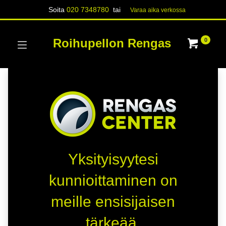
Soita
020 7348780
tai
Varaa aika verk​​​​ossa
Roihupellon Rengas
0
Yksityisyytesi
kunnioittaminen on
meille ensisijaisen
tärkeää.