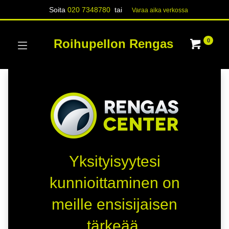
Soita
020 7348780
tai
Varaa aika verk​​​​ossa
Roihupellon Rengas
0
Yksityisyytesi
kunnioittaminen on
meille ensisijaisen
tärkeää.