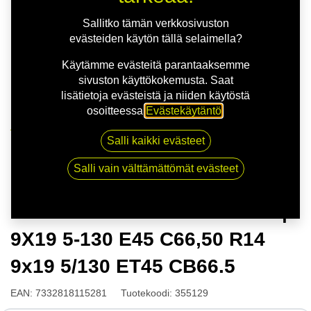
Sallitko tämän verkkosivuston
evästeiden käytön tällä selaimella?
Käytämme evästeitä parantaaksemme
sivuston käyttökokemusta. Saat
lisätietoja evästeistä ja niiden käytöstä
osoitteessa
Evästekäytäntö
.
Kauppa
Salli kaikki evästeet
NITRO TURISMO FF G.GREY | 9X19 5-130 E45
C66,50 R14 9x19 5/130 ET45 CB66.5
Salli vain välttämättömät evästeet
NITRO TURISMO FF G.GREY |
9X19 5-130 E45 C66,50 R14
9x19 5/130 ET45 CB66.5
EAN:
7332818115281
Tuotekoodi:
355129