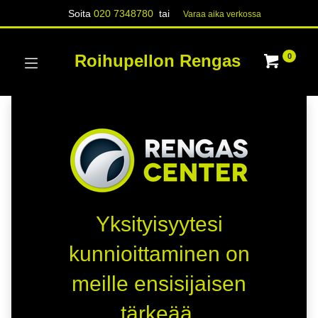
Soita
020 7348780
tai
Varaa aika verk​​​​ossa
Roihupellon Rengas
0
Yksityisyytesi
kunnioittaminen on
meille ensisijaisen
tärkeää.