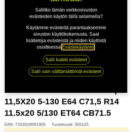
Sallitko tämän verkkosivuston
evästeiden käytön tällä selaimella?
Käytämme evästeitä parantaaksemme
sivuston käyttökokemusta. Saat
lisätietoja evästeistä ja niiden käytöstä
osoitteessa
Evästekäytäntö
.
Kauppa
Salli kaikki evästeet
NITRO TURISMO FF G.GUN | 11,5X20 5-130 E64
C71,5 R14 11.5x20 5/130 ET64 CB71.5
Salli vain välttämättömät evästeet
NITRO TURISMO FF G.GUN |
11,5X20 5-130 E64 C71,5 R14
11.5x20 5/130 ET64 CB71.5
EAN:
7332818091905
Tuotekoodi:
355125