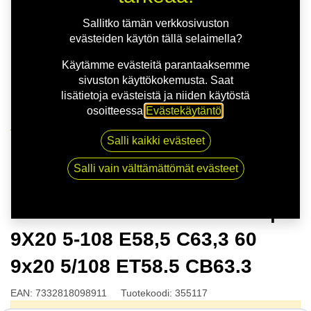
Sallitko tämän verkkosivuston
evästeiden käytön tällä selaimella?
Käytämme evästeitä parantaaksemme
sivuston käyttökokemusta. Saat
lisätietoja evästeistä ja niiden käytöstä
osoitteessa
Evästekäytäntö
.
Kauppa
Salli kaikki evästeet
NITRO TURISMO FF G.GUN | 9X20 5-108 E58,5 C63,3
60 9x20 5/108 ET58.5 CB63.3
Salli vain välttämättömät evästeet
NITRO TURISMO FF G.GUN |
9X20 5-108 E58,5 C63,3 60
9x20 5/108 ET58.5 CB63.3
EAN:
7332818098911
Tuotekoodi:
355117