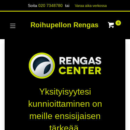
Soita
020 7348780
tai
Varaa aika verk​​​​ossa
Roihupellon Rengas
0
Yksityisyytesi
kunnioittaminen on
meille ensisijaisen
tärkeää.