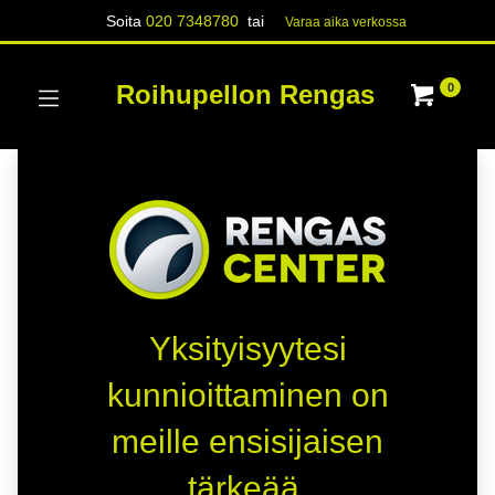
Soita
020 7348780
tai
Varaa aika verk​​​​ossa
Roihupellon Rengas
0
Yksityisyytesi
kunnioittaminen on
meille ensisijaisen
tärkeää.