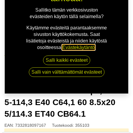
Sallitko tämän verkkosivuston
evästeiden käytön tällä selaimella?
Käytämme evästeitä parantaaksemme
sivuston käyttökokemusta. Saat
lisätietoja evästeistä ja niiden käytöstä
osoitteessa
Evästekäytäntö
.
Kauppa
Salli kaikki evästeet
NITRO SAPPHIRE FF | 8,5X20 5-114,3 E40 C64,1 60
8.5x20 5/114.3 ET40 CB64.1
Salli vain välttämättömät evästeet
NITRO SAPPHIRE FF | 8,5X20
5-114,3 E40 C64,1 60 8.5x20
5/114.3 ET40 CB64.1
EAN:
7332818097167
Tuotekoodi:
355103