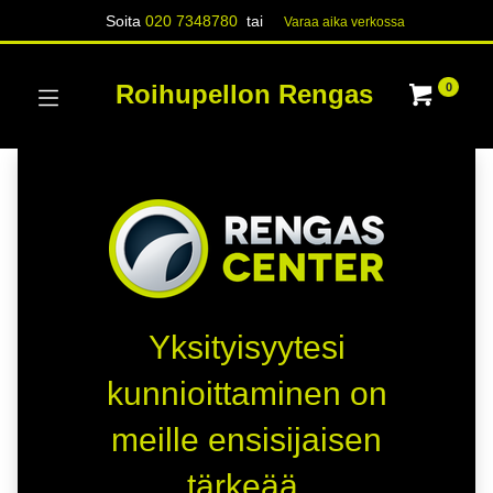
Soita
020 7348780
tai
Varaa aika verk​​​​ossa
Roihupellon Rengas
0
Yksityisyytesi
kunnioittaminen on
meille ensisijaisen
tärkeää.