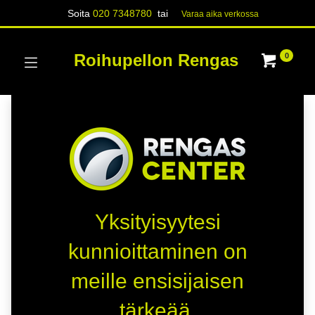
Soita
020 7348780
tai
Varaa aika verk​​​​ossa
Roihupellon Rengas
0
Yksityisyytesi
kunnioittaminen on
meille ensisijaisen
tärkeää.