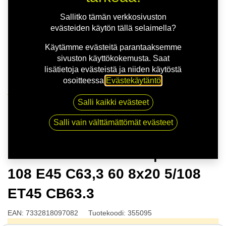
Sallitko tämän verkkosivuston
evästeiden käytön tällä selaimella?
Käytämme evästeitä parantaaksemme
sivuston käyttökokemusta. Saat
lisätietoja evästeistä ja niiden käytöstä
osoitteessa
Evästekäytäntö
.
Kauppa
Salli kaikki evästeet
NITRO SAPPHIRE FF | 8X20 5-108 E45 C63,3 60 8x20
5/108 ET45 CB63.3
Salli vain välttämättömät evästeet
NITRO SAPPHIRE FF | 8X20 5-
108 E45 C63,3 60 8x20 5/108
ET45 CB63.3
EAN:
7332818097082
Tuotekoodi:
355095