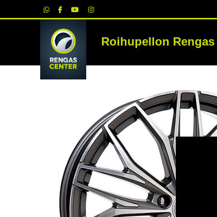
|
Roihupellon Rengas
RE