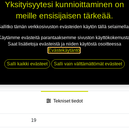
Jaa
Yksityisyytesi kunnioittaminen on
Toimitusehdot
meille ensisijaisen tärkeää.
allitko tämän verkkosivuston evästeiden käytön tällä selaimell
Käytämme evästeitä parantaaksemme sivuston käyttökokemusta
Saat lisätietoja evästeistä ja niiden käytöstä osoitteessa
Evästekäytäntö
.
Salli kaikki evästeet
Salli vain välttämättömät evästeet
Tekniset tiedot
19