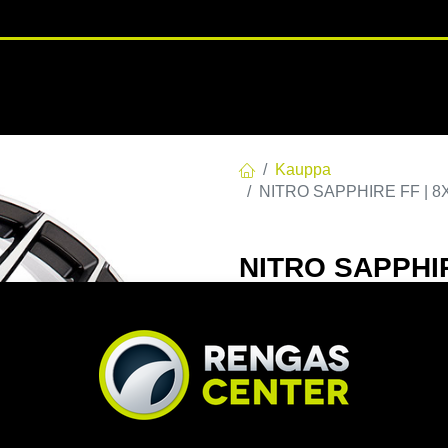
RENGASHOTELLI
NKAAT
VANTEET
PALVELUT
TUOTE
Kauppa
NITRO SAPPHIRE FF | 8X1
NITRO SAPPHIR
C66,5 60 8x19 
EAN:
7332818097020
Tuotek
Tällä tuotteella ei ole kelvo