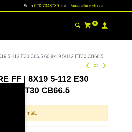
Soita
020 7348780
tai
Varaa aika verk​​​​ossa
0
YHTEYSTIEDOT
TIETOA
9 5-112 E30 C66,5 60 8x19 5/112 ET30 CB66.5
E FF | 8X19 5-112 E30
5/112 ET30 CB66.5
oodi:
355088
llista yhdistelmää.