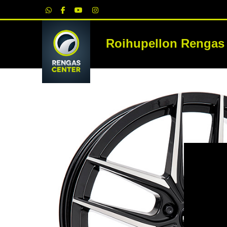
|
Roihupellon Rengas
RE