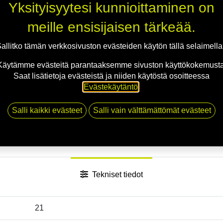
Yksityisyytesi kunnioittaminen on
meille ensisijaisen tärkeää.
Jaa
allitko tämän verkkosivuston evästeiden käytön tällä selaimell
Toimitusehdot
Käytämme evästeitä parantaaksemme sivuston käyttökokemusta
Saat lisätietoja evästeistä ja niiden käytöstä osoitteessa
Evästekäytäntö
.
Salli kaikki evästeet
Salli vain välttämättömät evästeet
Tekniset tiedot
21