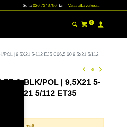
Soita
020 7348780
tai
Varaa aika verk​​​​ossa
0
YHTEYSTIEDOT
TIETOA
OL | 9,5X21 5-112 E35 C66,5 60 9.5x21 5/112
FF G.BLK/POL | 9,5X21 5-
60 9.5x21 5/112 ET35
oodi:
355059
llista yhdistelmää.