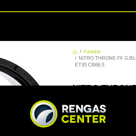
RENGASHOTELLI
NKAAT
VANTEET
PALVELUT
TUOTE
Kauppa
NITRO THRONE FF G.BLK/P
ET35 CB66.5
NITRO THRONE 
112 E35 C66,5 
CB66.5
EAN:
7332818101017
Tuotek
Tällä tuotteella ei ole kelvo