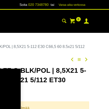
Soita
020 7348780
tai
Varaa aika verk​​​​ossa
0
YHTEYSTIEDOT
TIETOA
OL | 8,5X21 5-112 E30 C66,5 60 8.5x21 5/112
FF G.BLK/POL | 8,5X21 5-
60 8.5x21 5/112 ET30
oodi:
355053
llista yhdistelmää.