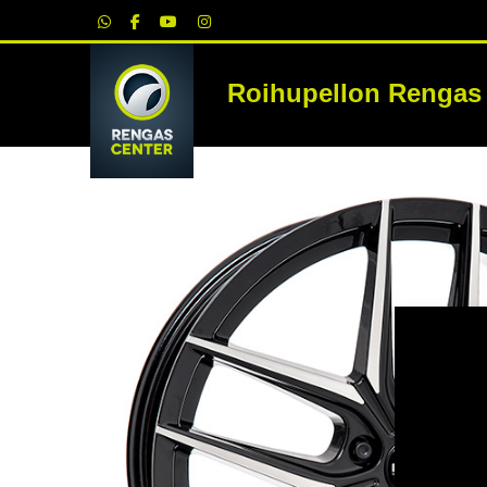
|
Roihupellon Rengas
RE