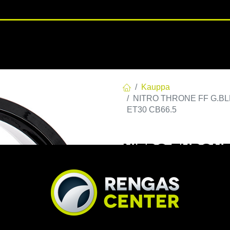
RENGASHOTELLI
NKAAT
VANTEET
PALVELUT
TUOTE
Kauppa
NITRO THRONE FF G.BLK/P
ET30 CB66.5
NITRO THRONE 
112 E30 C66,5 
CB66.5
EAN:
7332818100959
Tuotek
Tällä tuotteella ei ole kelvo