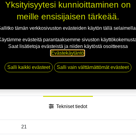
Yksityisyytesi kunnioittaminen on
meille ensisijaisen tärkeää.
Jaa
allitko tämän verkkosivuston evästeiden käytön tällä selaimell
Toimitusehdot
Käytämme evästeitä parantaaksemme sivuston käyttökokemusta
Saat lisätietoja evästeistä ja niiden käytöstä osoitteessa
Evästekäytäntö
.
Salli kaikki evästeet
Salli vain välttämättömät evästeet
Tekniset tiedot
21