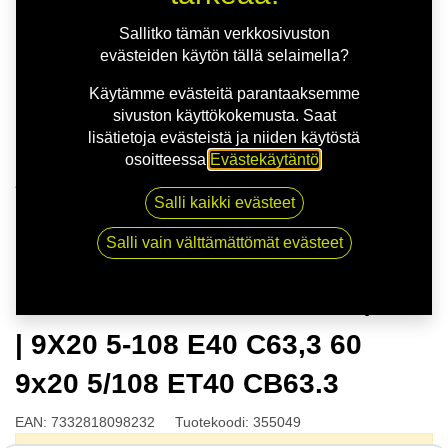
Sallitko tämän verkkosivuston
evästeiden käytön tällä selaimella?
Käytämme evästeitä parantaaksemme
sivuston käyttökokemusta. Saat
lisätietoja evästeistä ja niiden käytöstä
osoitteessa
Evästekäytäntö
.
Kauppa
Salli kaikki evästeet
NITRO THRONE FF G.BLK/POL | 9X20 5-108 E40
C63,3 60 9x20 5/108 ET40 CB63.3
Salli vain välttämättömät evästeet
NITRO THRONE FF G.BLK/POL
| 9X20 5-108 E40 C63,3 60
9x20 5/108 ET40 CB63.3
EAN:
7332818098232
Tuotekoodi:
355049