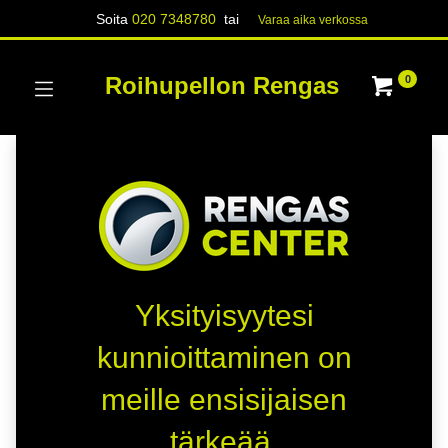
Soita
020 7348780
tai
Varaa aika verk​​​​ossa
Roihupellon Rengas
0
Yksityisyytesi
kunnioittaminen on
meille ensisijaisen
tärkeää.