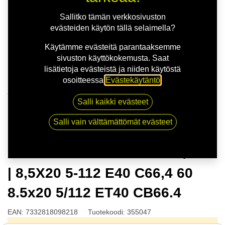
Sallitko tämän verkkosivuston
evästeiden käytön tällä selaimella?
Käytämme evästeitä parantaaksemme
sivuston käyttökokemusta. Saat
lisätietoja evästeistä ja niiden käytöstä
osoitteessa
Evästekäytäntö
.
Kauppa
Salli kaikki evästeet
NITRO THRONE FF G.BLK/POL | 8,5X20 5-112 E40
C66,4 60 8.5x20 5/112 ET40 CB66.4
Salli vain välttämättömät evästeet
NITRO THRONE FF G.BLK/POL
| 8,5X20 5-112 E40 C66,4 60
8.5x20 5/112 ET40 CB66.4
EAN:
7332818098218
Tuotekoodi:
355047