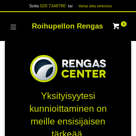
Soita
020 7348780
tai
Varaa aika verk​​​​ossa
Roihupellon Rengas
0
Yksityisyytesi
kunnioittaminen on
meille ensisijaisen
tärkeää.