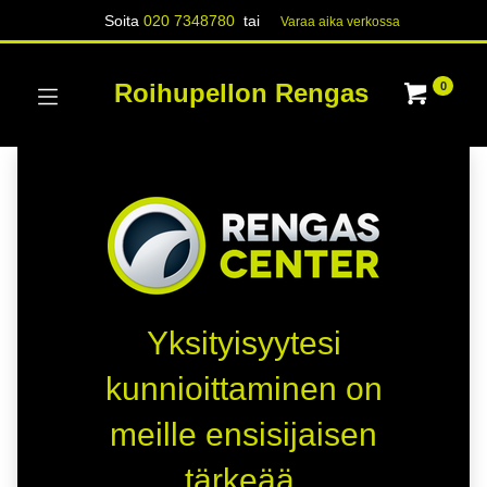
Soita
020 7348780
tai
Varaa aika verk​​​​ossa
Roihupellon Rengas
0
Yksityisyytesi
kunnioittaminen on
meille ensisijaisen
tärkeää.