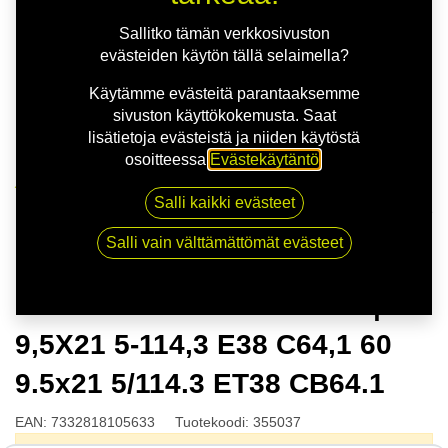
Sallitko tämän verkkosivuston
evästeiden käytön tällä selaimella?
Käytämme evästeitä parantaaksemme
sivuston käyttökokemusta. Saat
lisätietoja evästeistä ja niiden käytöstä
osoitteessa
Evästekäytäntö
.
Kauppa
Salli kaikki evästeet
NITRO THRONE FF G.BLK | 9,5X21 5-114,3 E38 C64,1
60 9.5x21 5/114.3 ET38 CB64.1
Salli vain välttämättömät evästeet
NITRO THRONE FF G.BLK |
9,5X21 5-114,3 E38 C64,1 60
9.5x21 5/114.3 ET38 CB64.1
EAN:
7332818105633
Tuotekoodi:
355037