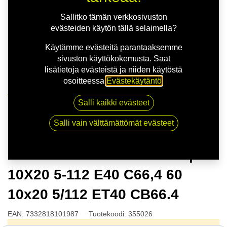
Sallitko tämän verkkosivuston
evästeiden käytön tällä selaimella?
Käytämme evästeitä parantaaksemme
sivuston käyttökokemusta. Saat
lisätietoja evästeistä ja niiden käytöstä
osoitteessa
Evästekäytäntö
.
Kauppa
Salli kaikki evästeet
NITRO THRONE FF G.BLK | 10X20 5-112 E40 C66,4
60 10x20 5/112 ET40 CB66.4
Salli vain välttämättömät evästeet
NITRO THRONE FF G.BLK |
10X20 5-112 E40 C66,4 60
10x20 5/112 ET40 CB66.4
EAN:
7332818101987
Tuotekoodi:
355026