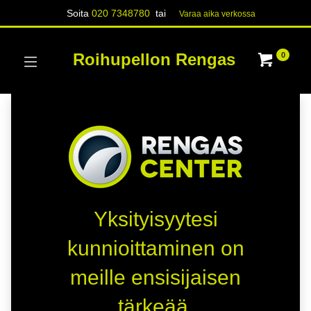
Soita
020 7348780
tai
Varaa aika verk​​​​ossa
Roihupellon Rengas
0
Yksityisyytesi
kunnioittaminen on
meille ensisijaisen
tärkeää.