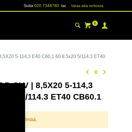
Soita
020 7348780
tai
Varaa aika verk​​​​ossa
0
YHTEYSTIEDOT
TIETOA
,5X20 5-114,3 E40 C60,1 60 8.5x20 5/114.3 ET40
D.SLV | 8,5X20 5-114,3
.5x20 5/114.3 ET40 CB60.1
odi:
355009
llista yhdistelmää.