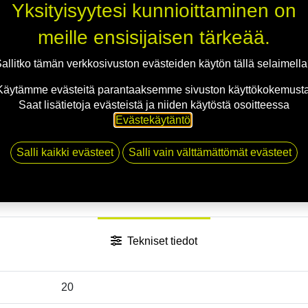
Yksityisyytesi kunnioittaminen on
Jaa
meille ensisijaisen tärkeää.
Toimitusehdot
allitko tämän verkkosivuston evästeiden käytön tällä selaimell
Käytämme evästeitä parantaaksemme sivuston käyttökokemusta
Saat lisätietoja evästeistä ja niiden käytöstä osoitteessa
Evästekäytäntö
.
Salli kaikki evästeet
Salli vain välttämättömät evästeet
Tekniset tiedot
20