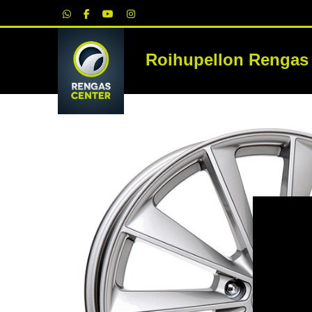
|
Roihupellon Rengas
RE