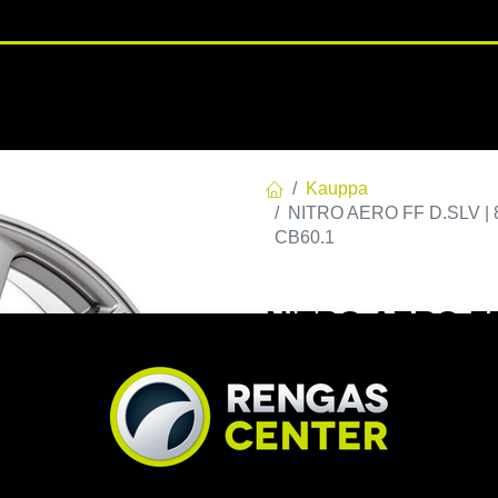
RENGASHOTELLI
NKAAT
VANTEET
PALVELUT
TUOTE
Kauppa
NITRO AERO FF D.SLV | 8
CB60.1
NITRO AERO FF 
E40 C60,1 60 8
EAN:
7332818112006
Tuoteko
Tällä tuotteella ei ole kelvo