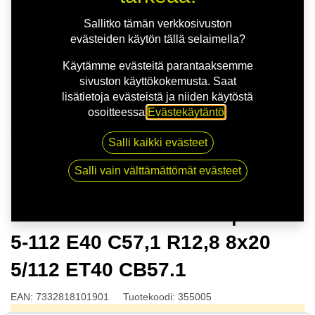
Sallitko tämän verkkosivuston
evästeiden käytön tällä selaimella?
Käytämme evästeitä parantaaksemme
sivuston käyttökokemusta. Saat
lisätietoja evästeistä ja niiden käytöstä
osoitteessa
Evästekäytäntö
.
Kauppa
Salli kaikki evästeet
NITRO AERO FF D.SLV | 8X20 5-112 E40 C57,1 R12,8
8x20 5/112 ET40 CB57.1
Salli vain välttämättömät evästeet
NITRO AERO FF D.SLV | 8X20
5-112 E40 C57,1 R12,8 8x20
5/112 ET40 CB57.1
EAN:
7332818101901
Tuotekoodi:
355005