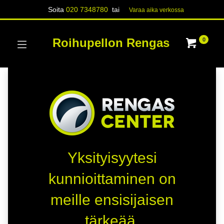
Soita
020 7348780
tai
Varaa aika verk​​​​ossa
Roihupellon Rengas
0
Yksityisyytesi
kunnioittaminen on
meille ensisijaisen
tärkeää.