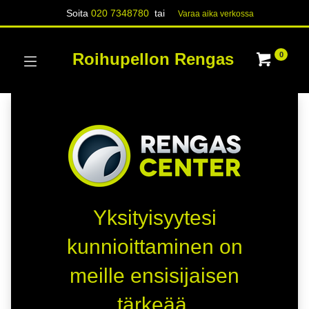
Soita
020 7348780
tai
Varaa aika verk​​​​ossa
Roihupellon Rengas
0
Yksityisyytesi
kunnioittaminen on
meille ensisijaisen
tärkeää.