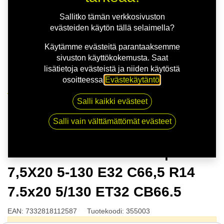
Sallitko tämän verkkosivuston
evästeiden käytön tällä selaimella?
Käytämme evästeitä parantaaksemme
sivuston käyttökokemusta. Saat
lisätietoja evästeistä ja niiden käytöstä
osoitteessa
Evästekäytäntö
.
Kauppa
Salli kaikki evästeet
NITRO AERO FF D.SLV | 7,5X20 5-130 E32 C66,5 R14
7.5x20 5/130 ET32 CB66.5
Salli vain välttämättömät evästeet
NITRO AERO FF D.SLV |
7,5X20 5-130 E32 C66,5 R14
7.5x20 5/130 ET32 CB66.5
EAN:
7332818112587
Tuotekoodi:
355003