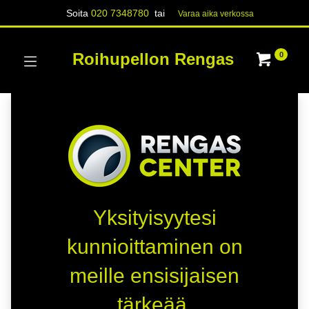
Soita
020 7348780
tai
Varaa aika verk​​​​ossa
Roihupellon Rengas
0
Yksityisyytesi
kunnioittaminen on
meille ensisijaisen
tärkeää.