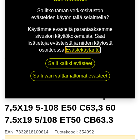
Sallitko tämän verkkosivuston
evästeiden käytön tällä selaimella?
Käytämme evästeitä parantaaksemme
sivuston käyttökokemusta. Saat
lisätietoja evästeistä ja niiden käytöstä
osoitteessa
Evästekäytäntö
.
Kauppa
Salli kaikki evästeet
NITRO AERO FF D.SLV | 7,5X19 5-108 E50 C63,3 60
7.5x19 5/108 ET50 CB63.3
Salli vain välttämättömät evästeet
NITRO AERO FF D.SLV |
7,5X19 5-108 E50 C63,3 60
7.5x19 5/108 ET50 CB63.3
EAN:
7332818100614
Tuotekoodi:
354992