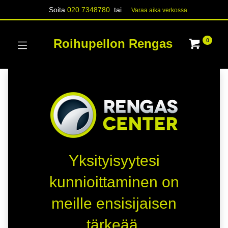
Soita
020 7348780
tai
Varaa aika verk​​​​ossa
Roihupellon Rengas
0
Yksityisyytesi
kunnioittaminen on
meille ensisijaisen
tärkeää.