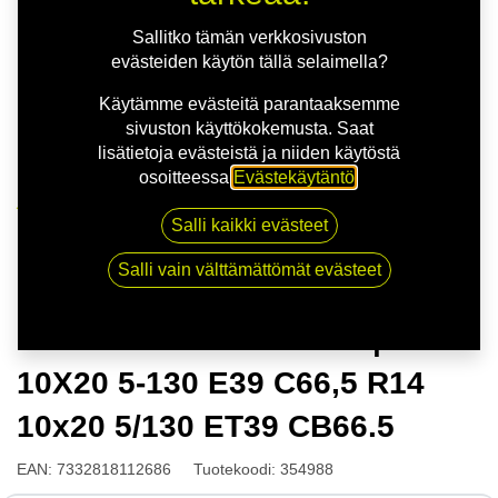
Sallitko tämän verkkosivuston
evästeiden käytön tällä selaimella?
Käytämme evästeitä parantaaksemme
sivuston käyttökokemusta. Saat
lisätietoja evästeistä ja niiden käytöstä
osoitteessa
Evästekäytäntö
.
Kauppa
Salli kaikki evästeet
NITRO AERO FF G.BLK | 10X20 5-130 E39 C66,5 R14
10x20 5/130 ET39 CB66.5
Salli vain välttämättömät evästeet
NITRO AERO FF G.BLK |
10X20 5-130 E39 C66,5 R14
10x20 5/130 ET39 CB66.5
EAN:
7332818112686
Tuotekoodi:
354988