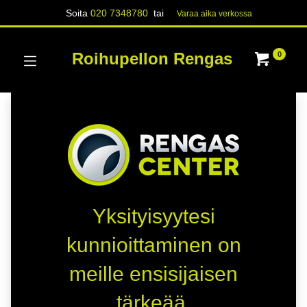
Soita
020 7348780
tai
Varaa aika verk​​​​ossa
Roihupellon Rengas
0
Yksityisyytesi
kunnioittaminen on
meille ensisijaisen
tärkeää.