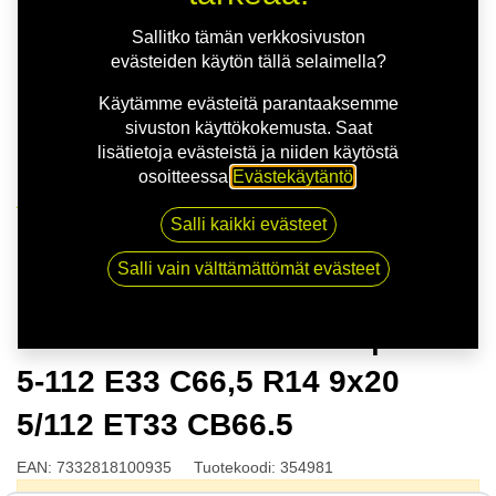
Sallitko tämän verkkosivuston
evästeiden käytön tällä selaimella?
Käytämme evästeitä parantaaksemme
sivuston käyttökokemusta. Saat
lisätietoja evästeistä ja niiden käytöstä
osoitteessa
Evästekäytäntö
.
Kauppa
Salli kaikki evästeet
NITRO AERO FF G.BLK | 9X20 5-112 E33 C66,5 R14
9x20 5/112 ET33 CB66.5
Salli vain välttämättömät evästeet
NITRO AERO FF G.BLK | 9X20
5-112 E33 C66,5 R14 9x20
5/112 ET33 CB66.5
EAN:
7332818100935
Tuotekoodi:
354981