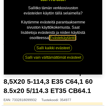
Sallitko tämän verkkosivuston
evästeiden käytön tällä selaimella?
Käytämme evästeitä parantaaksemme
sivuston käyttökokemusta. Saat
lisätietoja evästeistä ja niiden käytöstä
osoitteessa
Evästekäytäntö
.
Kauppa
Salli kaikki evästeet
NITRO AERO FF G.BLK | 8,5X20 5-114,3 E35 C64,1 60
8.5x20 5/114.3 ET35 CB64.1
Salli vain välttämättömät evästeet
NITRO AERO FF G.BLK |
8,5X20 5-114,3 E35 C64,1 60
8.5x20 5/114.3 ET35 CB64.1
EAN:
7332818099932
Tuotekoodi:
354977