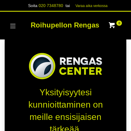
Soita
020 7348780
tai
Varaa aika verk​​​​ossa
Roihupellon Rengas
0
Yksityisyytesi
kunnioittaminen on
meille ensisijaisen
tärkeää.